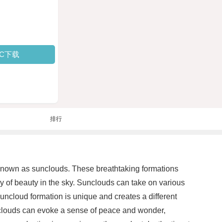
PC下载
排行
ght known as sunclouds. These breathtaking formations
ay of beauty in the sky. Sunclouds can take on various
suncloud formation is unique and creates a different
nclouds can evoke a sense of peace and wonder,