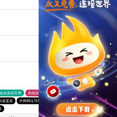
支持
[0]
反对
[0]
支持
[0]
反对
[0]
支持
[0]
反对
[0]
途加速器官网
风驰加速器
旋风加速器
加速度器
外网网址导航
软件中心
雷霆加速
狂飙加速器
载