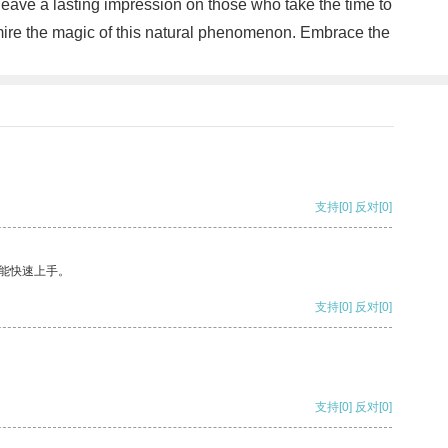
leave a lasting impression on those who take the time to
dmire the magic of this natural phenomenon. Embrace the
支持
[0]
反对
[0]
能快速上手。
支持
[0]
反对
[0]
支持
[0]
反对
[0]