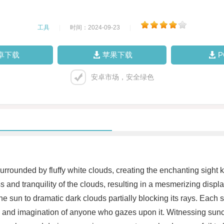
工具
|
时间：2024-09-23
|
卓下载
苹果下载
安卓市场，安全绿色
elf surrounded by fluffy white clouds, creating the enchanting si
s and tranquility of the clouds, resulting in a mesmerizing displ
e sun to dramatic dark clouds partially blocking its rays. Each 
on and imagination of anyone who gazes upon it. Witnessing su