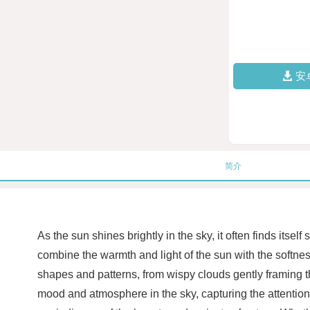
安
简介
As the sun shines brightly in the sky, it often finds its
combine the warmth and light of the sun with the softnes
shapes and patterns, from wispy clouds gently framing th
mood and atmosphere in the sky, capturing the attenti