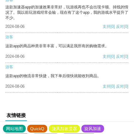
这款加速器app的加速效果非常好，玩游戏再也不会出现卡顿、掉线的情
况了。我以前玩游戏经常会输，现在有了这个app，我的游戏水平提升了
不少。
2024-08-06
支持
[0]
反对
[0]
游客
这款app的商品种类非常丰富，可以满足我所有的购物需求。
2024-08-06
支持
[0]
反对
[0]
游客
这款app的物流非常快捷，我下单后很快就能收到商品。
2024-08-06
支持
[0]
反对
[0]
友情链接
网站地图
QuickQ
旋风加速度器
旋风加速