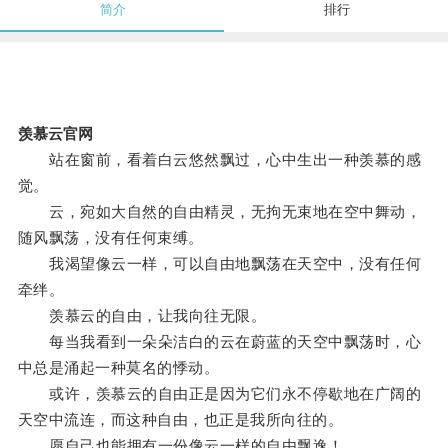
简介
排行
羡慕云官网
站在窗前，看着白云悠然飘过，心中生出一种羡慕的感
觉。
云，宛如大自然的自由精灵，无拘无束地在空中舞动，
随风飘荡，没有任何束缚。
我渴望像云一样，可以自由地飘荡在天空中，没有任何
牵绊。
羡慕云的自由，让我向往无限。
每当我看到一朵朵洁白的云在蔚蓝的天空中飘荡时，心
中总是涌起一种莫名的悸动。
或许，羡慕云的自由正是因为它们永不停歇地在广阔的
天空中流连，而这种自由，也正是我所向往的。
愿自己也能拥有一份像云一样的自由飘逸！。