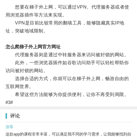
想要在梯子外上网，可以通过VPN、代理服务器或者使
用浏览器插件等方法来实现。
VPN是目前比较常用的翻墙工具，能够隐藏真实IP地
址，突破地域限制。
怎么爬梯子外上网官方网址
代理服务器则是通过中转服务器来访问被封锁的网站。
此外，一些浏览器插件如谷歌访问助手可以轻松帮助你
访问被封锁的网站。
选择合适的方式，你就可以在梯子外上网，畅游自由的
互联网世界。
希望这些方法能够为你提供便利，让你不再受到局限。
#3#
评论
游客
这款app的课程非常丰富，可以满足我不同的学习需求，让我能够找到自