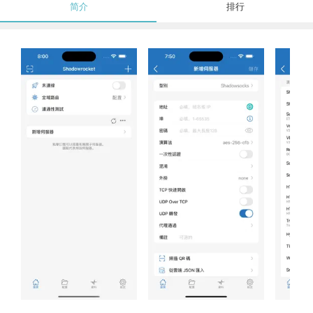
简介
排行