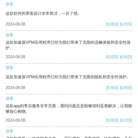
游客
这款软件的界面设计非常简洁，一目了然。
2024-08-08
支持
[0]
反对
[0]
游客
这款加速器VPM应用程序已经为我们带来了无限的流畅体验和安全性保
护。
2024-08-08
支持
[0]
反对
[0]
游客
这款加速器VPM应用程序已经为我们带来了无限的隐私和安全性保护。
2024-08-08
支持
[0]
反对
[0]
游客
这款app的售后服务非常完善，遇到问题总是能够得到妥善解决，让我能
够放心购物。
2024-08-08
支持
[0]
反对
[0]
游客