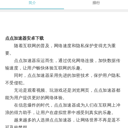
简介
排行
点点加速器安卓下载
随着互联网的普及，网络速度和隐私保护变得尤为重
要。
点点加速器应运而生，通过优化网络连接，加快数据传
输速度，让用户畅快体验互联网的乐趣。
同时，点点加速器采用先进的加密技术，保护用户隐私
不受侵犯。
无论是观看视频、玩游戏还是浏览网页，点点加速器都
能为用户提供更好的网络体验。
在信息爆炸的时代，点点加速器成为人们在互联网上冲
浪的得力助手，让用户在虚拟世界中感受到真实的乐趣。
越来越多的人选择点点加速器，让网络世界不再是遥不
可及的梦想。