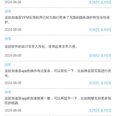
2024-08-08
支持
[0]
反对
[0]
游客
这款加速器VPM应用程序已经为我们带来了无限的隐私保护和安全性保
护。
2024-08-08
支持
[0]
反对
[0]
游客
这款软件的设计非常人性化，使用起来非常方便。
2024-08-08
支持
[0]
反对
[0]
游客
这款加速器app的操作有点复杂，可以简化一下，比如将设置页面进行优
化。
2024-08-08
支持
[0]
反对
[0]
游客
这款加速器app的加速效果一般，可以再提升一下，比如能够支持更多地
区的线路。
2024-08-08
支持
[0]
反对
[0]