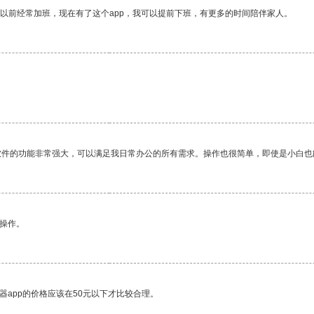
我以前经常加班，现在有了这个app，我可以提前下班，有更多的时间陪伴家人。
软件的功能非常强大，可以满足我日常办公的所有需求。操作也很简单，即使是小白也
悉操作。
器app的价格应该在50元以下才比较合理。