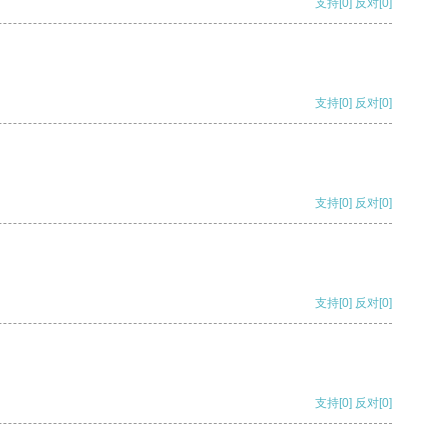
支持
[0]
反对
[0]
支持
[0]
反对
[0]
支持
[0]
反对
[0]
支持
[0]
反对
[0]
支持
[0]
反对
[0]