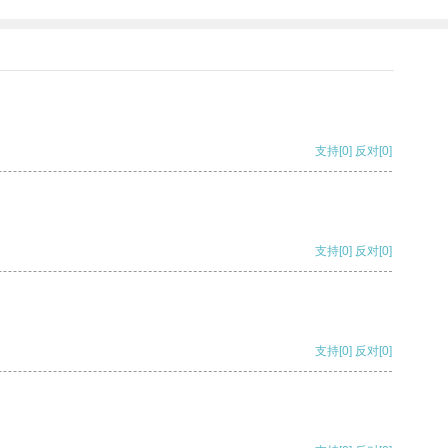
支持
[0]
反对
[0]
支持
[0]
反对
[0]
支持
[0]
反对
[0]