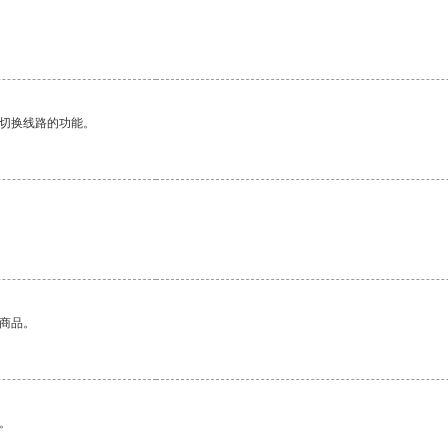
动切换线路的功能。
的商品。
。