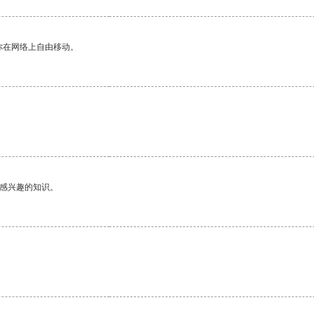
你在网络上自由移动。
己感兴趣的知识。