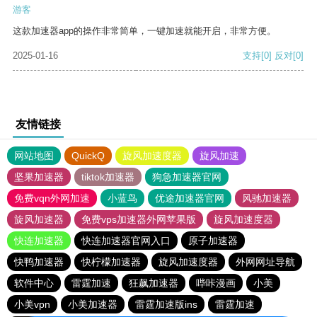
游客
这款加速器app的操作非常简单，一键加速就能开启，非常方便。
2025-01-16
支持
[0]
反对
[0]
友情链接
网站地图
QuickQ
旋风加速度器
旋风加速
坚果加速器
tiktok加速器
狗急加速器官网
免费vqn外网加速
小蓝鸟
优途加速器官网
风驰加速器
旋风加速器
免费vps加速器外网苹果版
旋风加速度器
快连加速器
快连加速器官网入口
原子加速器
快鸭加速器
快柠檬加速器
旋风加速度器
外网网址导航
软件中心
雷霆加速
狂飙加速器
哔咔漫画
小美
小美vpn
小美加速器
雷霆加速版ins
雷霆加速