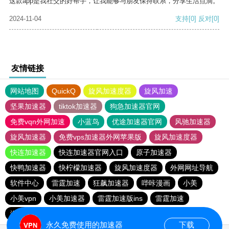
这款app是我社交的好帮手，让我能够与朋友保持联系，分享生活点滴。
2024-11-04
支持
[0]
反对
[0]
友情链接
网站地图
QuickQ
旋风加速度器
旋风加速
坚果加速器
tiktok加速器
狗急加速器官网
免费vqn外网加速
小蓝鸟
优途加速器官网
风驰加速器
旋风加速器
免费vps加速器外网苹果版
旋风加速度器
快连加速器
快连加速器官网入口
原子加速器
快鸭加速器
快柠檬加速器
旋风加速度器
外网网址导航
软件中心
雷霆加速
狂飙加速器
哔咔漫画
小美
小美vpn
小美加速器
雷霆加速版ins
雷霆加速
海鸥加速度
雷霆加速下载
海鸥加速器下载
永久免费使用的加速器
下载