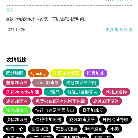
游客
这款app的游戏非常好玩，可以让我消磨时间。
2024-10-26
支持
[0]
反对
[0]
友情链接
网站地图
QuickQ
旋风加速度器
旋风加速
坚果加速器
tiktok加速器
狗急加速器官网
免费vqn外网加速
小蓝鸟
优途加速器官网
风驰加速器
旋风加速器
免费vps加速器外网苹果版
旋风加速度器
快连加速器
快连加速器官网入口
原子加速器
快鸭加速器
快柠檬加速器
旋风加速度器
外网网址导航
软件中心
雷霆加速
狂飙加速器
哔咔漫画
小美