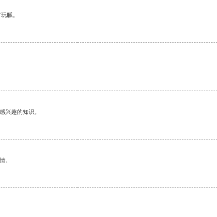
有玩腻。
己感兴趣的知识。
情。