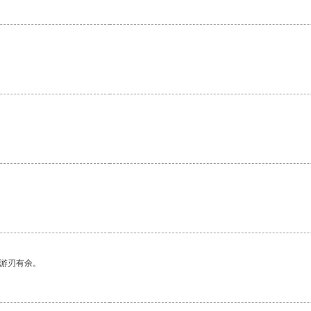
。
中游刃有余。