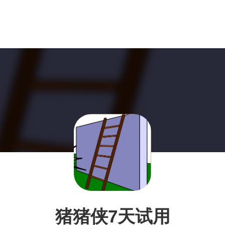
猪猪侠7天试用