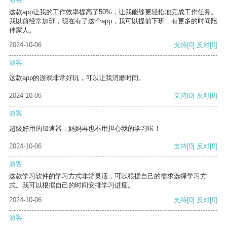
这款app让我的工作效率提高了50%，让我能够更轻松地完成工作任务。
我以前经常加班，现在有了这个app，我可以提前下班，有更多的时间陪
伴家人。
2024-10-06
支持
[0]
反对
[0]
游客
这款app的游戏非常好玩，可以让我消磨时间。
2024-10-06
支持
[0]
反对
[0]
游客
超级好用的加速器，妈妈再也不用担心我的学习啦！
2024-10-06
支持
[0]
反对
[0]
游客
这款学习软件的学习方式非常灵活，可以根据自己的需求选择学习方
式。我可以根据自己的时间安排学习进度。
2024-10-06
支持
[0]
反对
[0]
游客