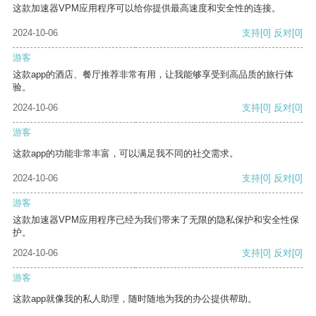
这款加速器VPM应用程序可以给你提供最高速度和安全性的连接。
2024-10-06
支持
[0]
反对
[0]
游客
这款app的酒店、餐厅推荐非常有用，让我能够享受到高品质的旅行体
验。
2024-10-06
支持
[0]
反对
[0]
游客
这款app的功能非常丰富，可以满足我不同的社交需求。
2024-10-06
支持
[0]
反对
[0]
游客
这款加速器VPM应用程序已经为我们带来了无限的隐私保护和安全性保
护。
2024-10-06
支持
[0]
反对
[0]
游客
这款app就像我的私人助理，随时随地为我的办公提供帮助。