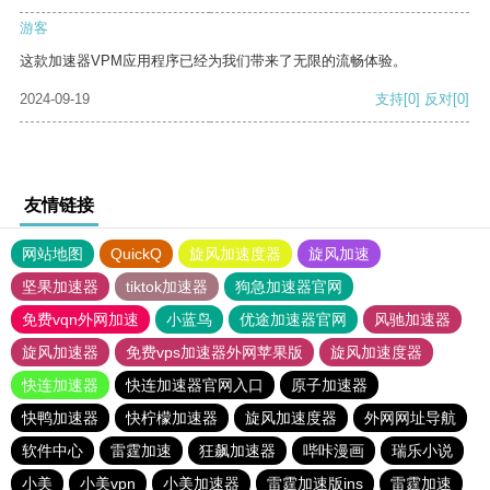
游客
这款加速器VPM应用程序已经为我们带来了无限的流畅体验。
2024-09-19
支持
[0]
反对
[0]
友情链接
网站地图
QuickQ
旋风加速度器
旋风加速
坚果加速器
tiktok加速器
狗急加速器官网
免费vqn外网加速
小蓝鸟
优途加速器官网
风驰加速器
旋风加速器
免费vps加速器外网苹果版
旋风加速度器
快连加速器
快连加速器官网入口
原子加速器
快鸭加速器
快柠檬加速器
旋风加速度器
外网网址导航
软件中心
雷霆加速
狂飙加速器
哔咔漫画
瑞乐小说
小美
小美vpn
小美加速器
雷霆加速版ins
雷霆加速