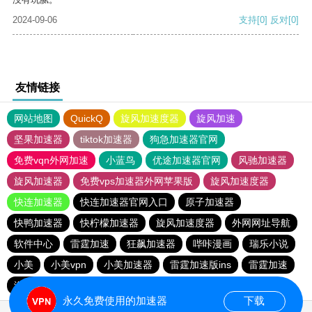
2024-09-06
支持
[0]
反对
[0]
友情链接
网站地图
QuickQ
旋风加速度器
旋风加速
坚果加速器
tiktok加速器
狗急加速器官网
免费vqn外网加速
小蓝鸟
优途加速器官网
风驰加速器
旋风加速器
免费vps加速器外网苹果版
旋风加速度器
快连加速器
快连加速器官网入口
原子加速器
快鸭加速器
快柠檬加速器
旋风加速度器
外网网址导航
软件中心
雷霆加速
狂飙加速器
哔咔漫画
瑞乐小说
小美
小美vpn
小美加速器
雷霆加速版ins
雷霆加速
海鸥加速度
雷霆加速下载
海鸥加速器下载
永久免费使用的加速器
下载