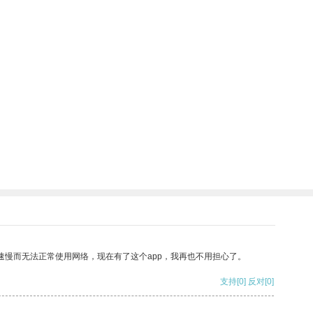
速慢而无法正常使用网络，现在有了这个app，我再也不用担心了。
支持
[0]
反对
[0]