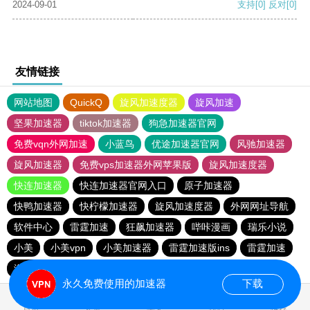
2024-09-01
支持
[0]
反对
[0]
友情链接
网站地图
QuickQ
旋风加速度器
旋风加速
坚果加速器
tiktok加速器
狗急加速器官网
免费vqn外网加速
小蓝鸟
优途加速器官网
风驰加速器
旋风加速器
免费vps加速器外网苹果版
旋风加速度器
快连加速器
快连加速器官网入口
原子加速器
快鸭加速器
快柠檬加速器
旋风加速度器
外网网址导航
软件中心
雷霆加速
狂飙加速器
哔咔漫画
瑞乐小说
小美
小美vpn
小美加速器
雷霆加速版ins
雷霆加速
海鸥加速度
雷霆加速下载
海鸥加速器下载
永久免费使用的加速器
下载
0.017798s
首页
安卓
苹果
排行
推荐