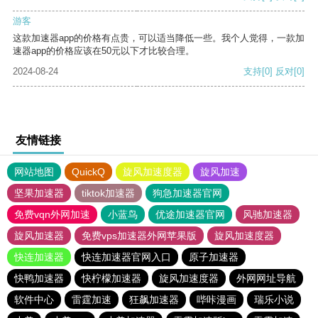
游客
这款加速器app的价格有点贵，可以适当降低一些。我个人觉得，一款加
速器app的价格应该在50元以下才比较合理。
2024-08-24
支持
[0]
反对
[0]
友情链接
网站地图
QuickQ
旋风加速度器
旋风加速
坚果加速器
tiktok加速器
狗急加速器官网
免费vqn外网加速
小蓝鸟
优途加速器官网
风驰加速器
旋风加速器
免费vps加速器外网苹果版
旋风加速度器
快连加速器
快连加速器官网入口
原子加速器
快鸭加速器
快柠檬加速器
旋风加速度器
外网网址导航
软件中心
雷霆加速
狂飙加速器
哔咔漫画
瑞乐小说