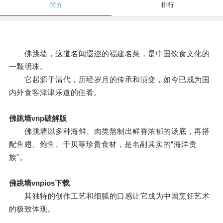
简介
排行
佛跳墙，这道名闻遐迩的福建名菜，是中国饮食文化的
一颗明珠。
它起源于清代，历经岁月的传承和演变，如今已成为国
内外食客津津乐道的佳肴。
佛跳墙vnp破解版
佛跳墙以多种海鲜、肉类熬制出鲜香浓郁的汤底，再搭
配鱼翅、鲍鱼、干贝等珍贵食材，是名副其实的“海洋贵
族”。
佛跳墙vnpios下载
其独特的创作工艺和细腻的口感让它成为中国烹饪艺术
的极致体现。