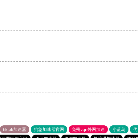
tiktok加速器
狗急加速器官网
免费vqn外网加速
小蓝鸟
优