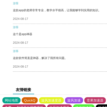
游客
这款app的老师非常专业，教学水平很高，让我能够学到实用的知识。
2024-08-17
游客
这个是app神器
2024-08-17
游客
这款软件简直是神器，解决了我所有问题。
2024-08-17
友情链接
网站地图
QuickQ
旋风加速度器
旋风加速
坚果加速器