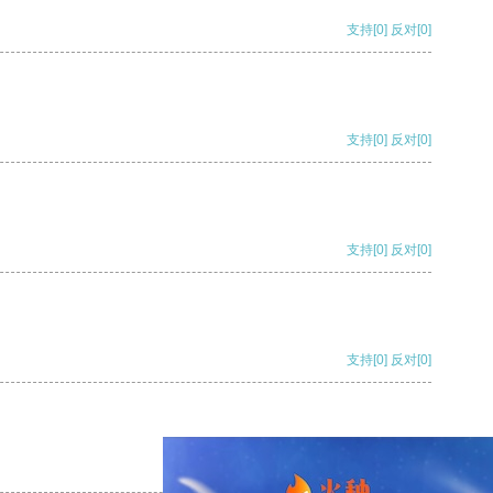
支持
[0]
反对
[0]
支持
[0]
反对
[0]
支持
[0]
反对
[0]
支持
[0]
反对
[0]
支持
[0]
反对
[0]