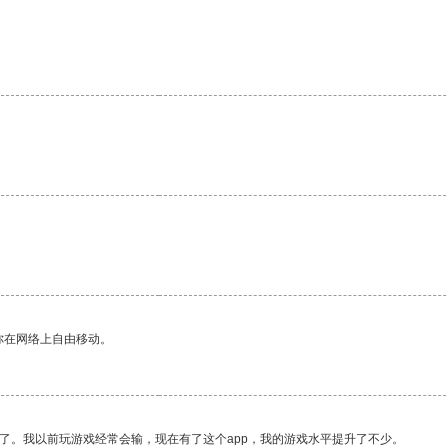
你在网络上自由移动。
了。我以前玩游戏经常会输，现在有了这个app，我的游戏水平提升了不少。