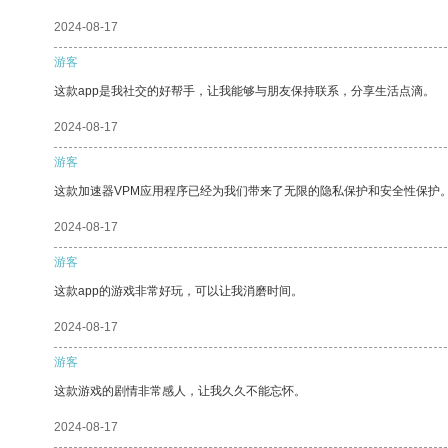
2024-08-17
游客
这款app是我社交的好帮手，让我能够与朋友保持联系，分享生活点滴。
2024-08-17
游客
这款加速器VPM应用程序已经为我们带来了无限的隐私保护和安全性保护
2024-08-17
游客
这款app的游戏非常好玩，可以让我消磨时间。
2024-08-17
游客
这款游戏的剧情非常感人，让我久久不能忘怀。
2024-08-17