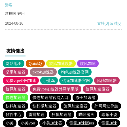
游客
超棒啊 好用
2024-08-16
支持
[0]
反对
[0]
友情链接
网站地图
QuickQ
旋风加速度器
旋风加速
坚果加速器
tiktok加速器
狗急加速器官网
免费vqn外网加速
小蓝鸟
优途加速器官网
风驰加速器
旋风加速器
免费vps加速器外网苹果版
旋风加速度器
快连加速器
快连加速器官网入口
原子加速器
快鸭加速器
快柠檬加速器
旋风加速度器
外网网址导航
软件中心
雷霆加速
狂飙加速器
哔咔漫画
瑞乐小说
小美
小美vpn
小美加速器
雷霆加速版ins
雷霆加速