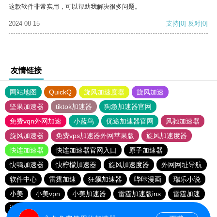
这款软件非常实用，可以帮助我解决很多问题。
2024-08-15
支持
[0]
反对
[0]
友情链接
网站地图
QuickQ
旋风加速度器
旋风加速
坚果加速器
tiktok加速器
狗急加速器官网
免费vqn外网加速
小蓝鸟
优途加速器官网
风驰加速器
旋风加速器
免费vps加速器外网苹果版
旋风加速度器
快连加速器
快连加速器官网入口
原子加速器
快鸭加速器
快柠檬加速器
旋风加速度器
外网网址导航
软件中心
雷霆加速
狂飙加速器
哔咔漫画
瑞乐小说
小美
小美vpn
小美加速器
雷霆加速版ins
雷霆加速
海鸥加速度
雷霆加速下载
海鸥加速器下载